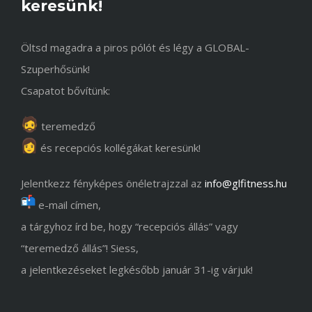
keresünk!
Öltsd magadra a piros pólót és légy a GLOBAL-
Szuperhősünk!
Csapatot bővítünk:
teremedző
és recepciós kollégákat keresünk!
Jelentkezz fényképes önéletrajzzal az
info@glfitness.hu
e-mail címen,
a tárgyhoz írd be, hogy “recepciós állás” vagy
“teremedző állás”! Siess,
a jelentkezéseket legkésőbb január 31-ig várjuk!