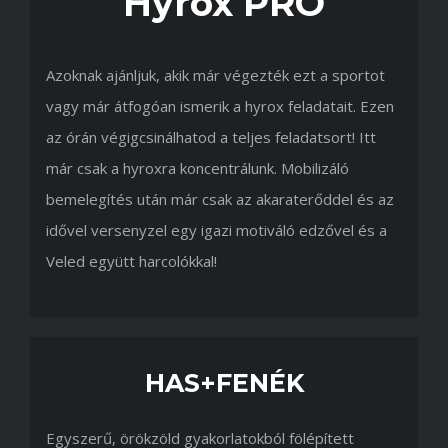
Hyrox PRO
Azoknak ajánljuk, akik már végezték ezt a sportot
vagy már átfogóan ismerik a hyrox feladatait. Ezen
az órán végigcsinálhatod a teljes feladatsort! Itt
már csak a hyroxra koncentrálunk. Mobilizáló
bemelegítés után már csak az akaraterőddel és az
idővel versenyzel egy igazi motiváló edzővel és a
Veled együtt harcolókkal!
HAS+FENÉK
Egyszerű, örökzöld gyakorlatokból fölépített