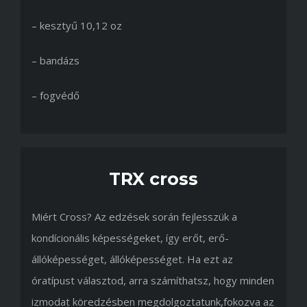
– kesztyű 10,12 oz
– bandázs
– fogvédő
TRX cross
Miért Cross? Az edzések során fejlesszük a
kondícionális képességeket, így erőt, erő-
állóképességet, állóképességet. Ha ezt az
óratípust választod, arra számíthatsz, hogy minden
izmodat köredzésben megdolgoztatunk,fokozva az