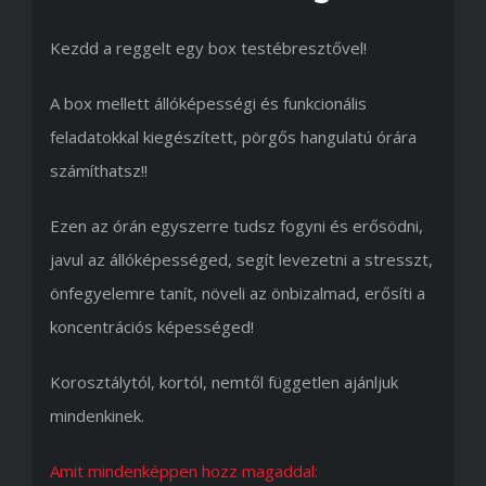
Kezdd a reggelt egy box testébresztővel!
A box mellett állóképességi és funkcionális
feladatokkal kiegészített, pörgős hangulatú órára
számíthatsz!!
Ezen az órán egyszerre tudsz fogyni és erősödni,
javul az állóképességed, segít levezetni a stresszt,
önfegyelemre tanít, növeli az önbizalmad, erősíti a
koncentrációs képességed!
Korosztálytól, kortól, nemtől független ajánljuk
mindenkinek.
Amit mindenképpen hozz magaddal: