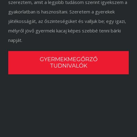
szereztem, amit a legjobb tudásom szerint igyekszem a
gyakorlatban is hasznosítani. Szeretem a gyerekek
játékosságát, az őszinteségüket és valljuk be; egy igazi,
mélyről jövő gyermeki kacaj képes szebbé tenni bárki
napját.
GYERMEKMEGŐRZŐ
TUDNIVALÓK