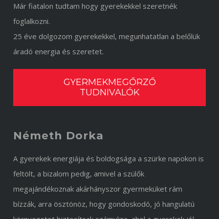
Már fiatalon tudtam hogy gyerekekkel szeretnék
foglalkozni.
25 éve dolgozom gyerekekkel, megunhatatlan a belőlük
áradó energia és szeretet.
GYERMEKMEGŐRZŐ
TUDNIVALÓK
Németh Dorka
A gyerekek energiája és boldogsága a szürke napokon is
feltölt, a bizalom pedig, amivel a szülők
megajándékoznak akárhányszor gyermeküket rám
bízzák, arra ösztönöz, hogy gondoskodó, jó hangulatú