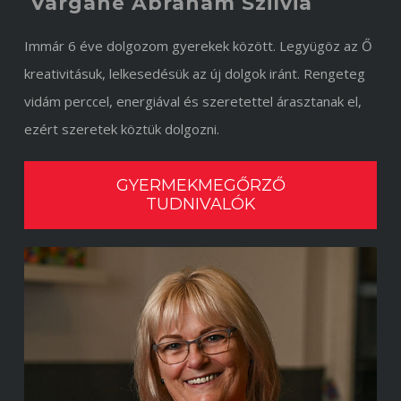
Vargáné Ábrahám Szilvia
Immár 6 éve dolgozom gyerekek között. Legyügöz az Ő
kreativitásuk, lelkesedésük az új dolgok iránt. Rengeteg
vidám perccel, energiával és szeretettel árasztanak el,
ezért szeretek köztük dolgozni.
GYERMEKMEGŐRZŐ
TUDNIVALÓK