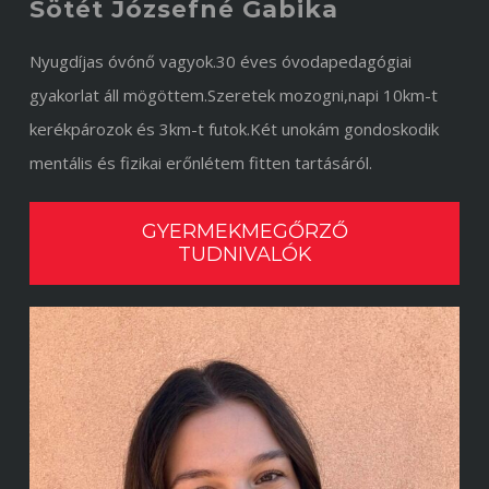
Sötét Józsefné Gabika
Nyugdíjas óvónő vagyok.30 éves óvodapedagógiai
gyakorlat áll mögöttem.Szeretek mozogni,napi 10km-t
kerékpározok és 3km-t futok.Két unokám gondoskodik
mentális és fizikai erőnlétem fitten tartásáról.
GYERMEKMEGŐRZŐ
TUDNIVALÓK