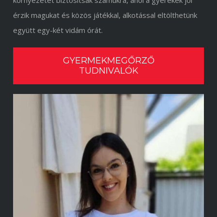
környezetet biztosítsak számukra, ahol a gyerekek jól
érzik magukat és közös játékkal, alkotással eltölthetünk
együtt egy-két vidám órát.
GYERMEKMEGŐRZŐ
TUDNIVALÓK