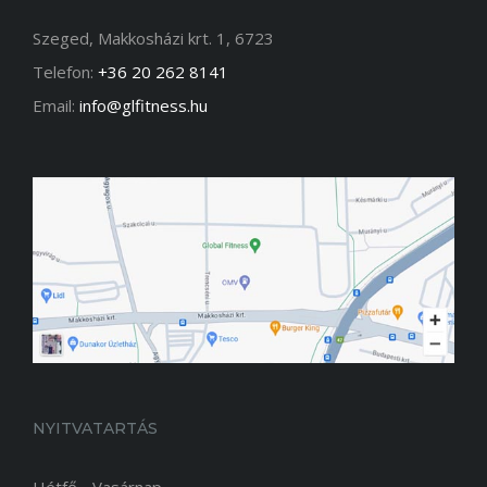
Szeged, Makkosházi krt. 1, 6723
Telefon:
+36 20 262 8141
Email:
info@glfitness.hu
NYITVATARTÁS
Hétfő - Vasárnap