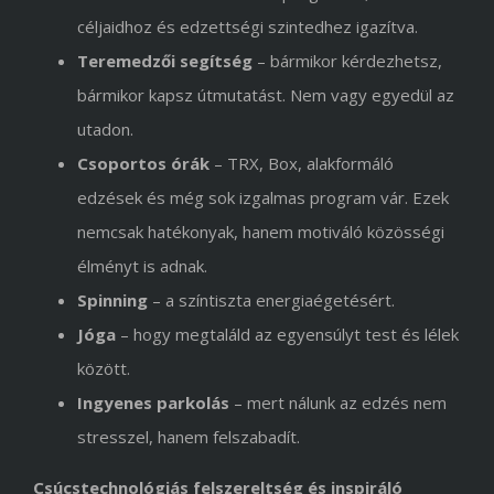
céljaidhoz és edzettségi szintedhez igazítva.
Teremedzői segítség
– bármikor kérdezhetsz,
bármikor kapsz útmutatást. Nem vagy egyedül az
utadon.
Csoportos órák
– TRX, Box, alakformáló
edzések és még sok izgalmas program vár. Ezek
nemcsak hatékonyak, hanem motiváló közösségi
élményt is adnak.
Spinning
– a színtiszta energiaégetésért.
Jóga
– hogy megtaláld az egyensúlyt test és lélek
között.
Ingyenes parkolás
– mert nálunk az edzés nem
stresszel, hanem felszabadít.
Csúcstechnológiás felszereltség és inspiráló