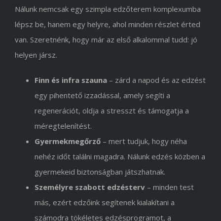
Nálunk nemcsak egy szimpla edzőterem komplexumba
lépsz be, hanem egy helyre, ahol minden részlet érted
van. Szeretnénk, hogy már az első alkalommal tudd: jó
helyen jársz.
Finn és infra szauna
– zárd a napod és az edzést
egy pihentető izzadással, amely segíti a
regenerációt, oldja a stresszt és támogatja a
méregtelenítést.
Gyermekmegőrző
– mert tudjuk, hogy néha
nehéz időt találni magadra. Nálunk edzés közben a
gyermekeid biztonságban játszhatnak.
Személyre szabott edzésterv
– minden test
más, ezért edzőink segítenek kialakítani a
számodra tökéletes edzésprogramot, a