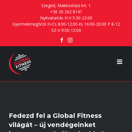
Skip
Szeged, Makkosházi krt. 1
+36 20 262 8141
to
Nyitvatartás H-V 5:30-23:00
content
Gyermekmegőrző H-Cs 8:00-12:00 és 16:00-20:00 P 8-12
SZ-V 9:00-12:00
Facebook
Instagram
Fedezd fel a Global Fitness
világát – új vendégeinket