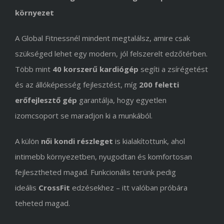
környezet
A Global Fitnessnél mindent megtalálsz, amire csak
szükséged lehet egy modern, jól felszerelt edzőtérben.
Több mint
40 korszerű kardiógép
segíti a zsírégetést
és az állóképesség fejlesztést, míg
200 feletti
erőfejlesztő gép
garantálja, hogy egyetlen
izomcsoport se maradjon ki a munkából.
A külön
női kondi részleget
is kialakítottunk, ahol
intimebb környezetben, nyugodtan és komfortosan
fejlesztheted magad. Funkcionális terünk pedig
ideális
CrossFit
edzésekhez – itt valóban próbára
teheted magad.