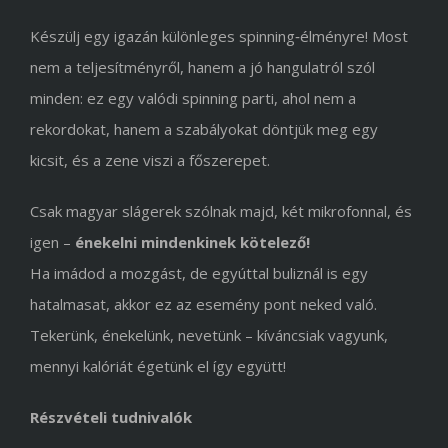
Készülj egy igazán különleges spinning‑élményre! Most
nem a teljesítményről, hanem a jó hangulatról szól
minden: ez egy valódi spinning parti, ahol nem a
rekordokat, hanem a szabályokat döntjük meg egy
kicsit, és a zene viszi a főszerepet.
Csak magyar slágerek szólnak majd, két mikrofonnal, és
igen –
énekelni mindenkinek kötelező!
Ha imádod a mozgást, de egyúttal buliznál is egy
hatalmasat, akkor ez az esemény pont neked való.
Tekerünk, énekelünk, nevetünk – kíváncsiak vagyunk,
mennyi kalóriát égetünk el így együtt!
Részvételi tudnivalók