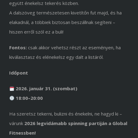
együtt énekelsz tekerés közben.
A dalszöveg természetesen kivetítőn fut majd, és ha
elakadnál, a többiek biztosan beszállnak segíteni –
hiszen erről szól ez a buli!
Fontos:
csak akkor vehetsz részt az eseményen, ha
kiválasztasz és elénekelsz egy dalt a listáról.
Időpont
2026. január 31. (szombat)
18:00–20:00
Ha szeretsz tekerni, bulizni és énekelni, ne hagyd ki –
várunk
2026 legvidámabb spinning partiján a Global
Fitnessben!