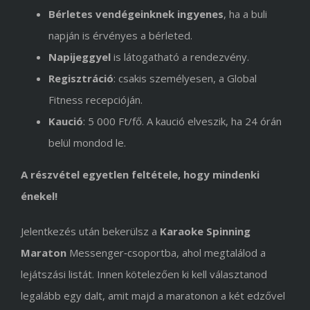
Bérletes vendégeinknek ingyenes
, ha a buli
napján is érvényes a bérleted.
Napijeggyel
is látogatható a rendezvény.
Regisztráció
: csakis személyesen, a Global
Fitness recepcióján.
Kaució
: 5 000 Ft/fő. A kaució elveszik, ha 24 órán
belül mondod le.
A részvétel egyetlen feltétele, hogy mindenki
énekel!
Jelentkezés után bekerülsz a
Karaoke Spinning
Maraton
Messenger‑csoportba, ahol megtalálod a
lejátszási listát. Innen kötelezően ki kell választanod
legalább egy dalt, amit majd a maratonon a két edzővel