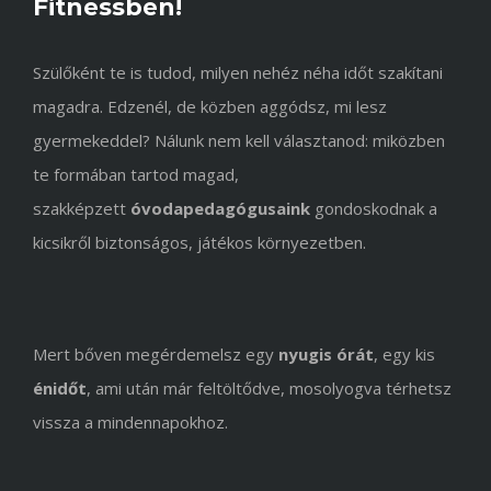
Fitnessben!
Szülőként te is tudod, milyen nehéz néha időt szakítani
magadra. Edzenél, de közben aggódsz, mi lesz
gyermekeddel? Nálunk nem kell választanod: miközben
te formában tartod magad,
szakképzett
óvodapedagógusaink
gondoskodnak a
kicsikről biztonságos, játékos környezetben.
Mert bőven megérdemelsz egy
nyugis órát
, egy kis
énidőt
, ami után már feltöltődve, mosolyogva térhetsz
vissza a mindennapokhoz.