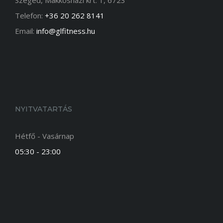
Szeged, Makkosházi krt. 1, 6723
Telefon:
+36 20 262 8141
Email:
info@glfitness.hu
NYITVATARTÁS
Hétfő - Vasárnap
05:30 - 23:00